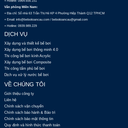
+ Hotline: 0964.656.151
Văn phòng Miền Nam:
+ Địa chỉ: Số nhà 63 Trần Thị Hè KP 4 Phường Hiệp Thành Q12 TPHCM
+ Email: info@beboitoancau.com / beboitoancau@gmail.com
+ Hotline: 0939.989.229
DỊCH VỤ
Xây dựng và thiết kế bể bơi
Xây dựng bể bơi thông minh 4.0
Thi công bể bơi kính Acrylic
Xây dựng bể bơi Composite
Thi công tấm phủ bể bơi
Dịch vụ xử lý nước bể bơi
VỀ CHÚNG TÔI
Giới thiệu công ty
Liên hệ
Chính sách vận chuyển
Chính sách bảo hành & Bảo trì
Chính sách bảo mật thông tin
Quy định và hình thức thanh toán