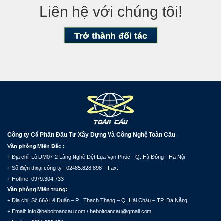
Liên hệ với chúng tôi!
Trở thành đối tác
Công ty Cổ Phần Đầu Tư Xây Dựng Và Công Nghệ Toàn Cầu
Văn phòng Miền Bắc :
+ Địa chỉ: Lô DM07-2 Làng Nghề Dệt Lụa Vạn Phúc - Q. Hà Đông - Hà Nội
+ Số điện thoại công ty : 02485.828.898 – Fax:
+ Hotline: 0979.304.733
Văn phòng Miền trung:
+ Địa chỉ: Số 66A Lê Duẩn – P . Thạch Thang – Q. Hải Châu – TP. Đà Nẵng.
+ Email: info@beboitoancau.com / beboitoancau@gmail.com