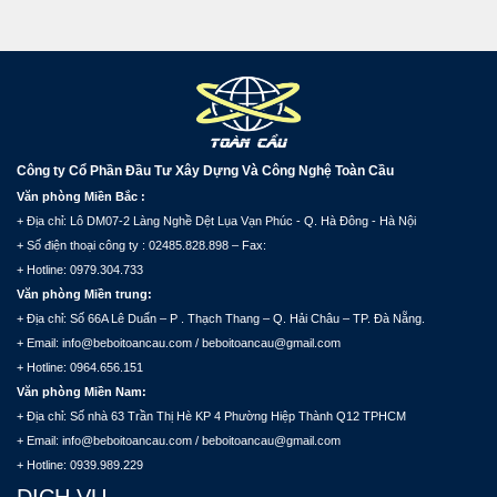
Công ty Cổ Phần Đầu Tư Xây Dựng Và Công Nghệ Toàn Cầu
Văn phòng Miền Bắc :
+ Địa chỉ: Lô DM07-2 Làng Nghề Dệt Lụa Vạn Phúc - Q. Hà Đông - Hà Nội
+ Số điện thoại công ty : 02485.828.898 – Fax:
+ Hotline: 0979.304.733
Văn phòng Miền trung:
+ Địa chỉ: Số 66A Lê Duẩn – P . Thạch Thang – Q. Hải Châu – TP. Đà Nẵng.
+ Email: info@beboitoancau.com / beboitoancau@gmail.com
+ Hotline: 0964.656.151
Văn phòng Miền Nam:
+ Địa chỉ: Số nhà 63 Trần Thị Hè KP 4 Phường Hiệp Thành Q12 TPHCM
+ Email: info@beboitoancau.com / beboitoancau@gmail.com
+ Hotline: 0939.989.229