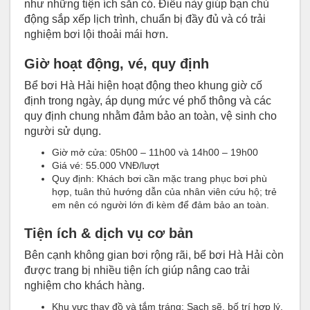
như những tiện ích sẵn có. Điều này giúp bạn chủ
động sắp xếp lịch trình, chuẩn bị đầy đủ và có trải
nghiệm bơi lội thoải mái hơn.
Giờ hoạt động, vé, quy định
Bể bơi Hà Hải hiện hoạt động theo khung giờ cố
định trong ngày, áp dụng mức vé phổ thông và các
quy định chung nhằm đảm bảo an toàn, vệ sinh cho
người sử dụng.
Giờ mở cửa: 05h00 – 11h00 và 14h00 – 19h00
Giá vé: 55.000 VNĐ/lượt
Quy định: Khách bơi cần mặc trang phục bơi phù
hợp, tuân thủ hướng dẫn của nhân viên cứu hộ; trẻ
em nên có người lớn đi kèm để đảm bảo an toàn.
Tiện ích & dịch vụ cơ bản
Bên cạnh không gian bơi rộng rãi, bể bơi Hà Hải còn
được trang bị nhiều tiện ích giúp nâng cao trải
nghiệm cho khách hàng.
Khu vực thay đồ và tắm tráng: Sạch sẽ, bố trí hợp lý,