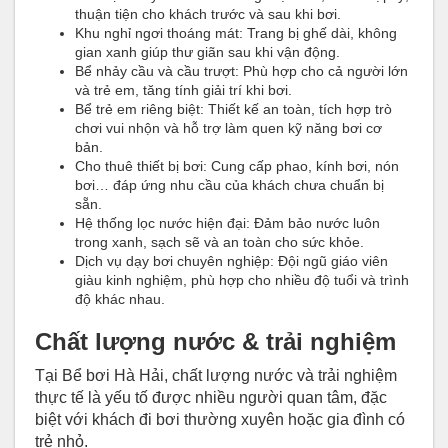
thuận tiện cho khách trước và sau khi bơi.
Khu nghỉ ngơi thoáng mát: Trang bị ghế dài, không
gian xanh giúp thư giãn sau khi vận động.
Bể nhảy cầu và cầu trượt: Phù hợp cho cả người lớn
và trẻ em, tăng tính giải trí khi bơi.
Bể trẻ em riêng biệt: Thiết kế an toàn, tích hợp trò
chơi vui nhộn và hỗ trợ làm quen kỹ năng bơi cơ
bản.
Cho thuê thiết bị bơi: Cung cấp phao, kính bơi, nón
bơi… đáp ứng nhu cầu của khách chưa chuẩn bị
sẵn.
Hệ thống lọc nước hiện đại: Đảm bảo nước luôn
trong xanh, sạch sẽ và an toàn cho sức khỏe.
Dịch vụ dạy bơi chuyên nghiệp: Đội ngũ giáo viên
giàu kinh nghiệm, phù hợp cho nhiều độ tuổi và trình
độ khác nhau.
Chất lượng nước & trải nghiệm
Tại Bể bơi Hà Hải, chất lượng nước và trải nghiệm
thực tế là yếu tố được nhiều người quan tâm, đặc
biệt với khách đi bơi thường xuyên hoặc gia đình có
trẻ nhỏ.