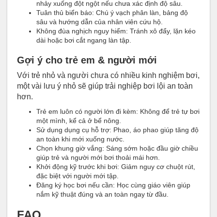
nhảy xuống đột ngột nếu chưa xác định độ sâu.
Tuân thủ biển báo: Chú ý vạch phân làn, bảng độ
sâu và hướng dẫn của nhân viên cứu hộ.
Không đùa nghịch nguy hiểm: Tránh xô đẩy, lặn kéo
dài hoặc bơi cắt ngang làn tập.
Gợi ý cho trẻ em & người mới
Với trẻ nhỏ và người chưa có nhiều kinh nghiệm bơi,
một vài lưu ý nhỏ sẽ giúp trải nghiệp bơi lội an toàn
hơn.
Trẻ em luôn có người lớn đi kèm: Không để trẻ tự bơi
một mình, kể cả ở bể nông.
Sử dụng dụng cụ hỗ trợ: Phao, áo phao giúp tăng độ
an toàn khi mới xuống nước.
Chọn khung giờ vắng: Sáng sớm hoặc đầu giờ chiều
giúp trẻ và người mới bơi thoải mái hơn.
Khởi động kỹ trước khi bơi: Giảm nguy cơ chuột rút,
đặc biệt với người mới tập.
Đăng ký học bơi nếu cần: Học cùng giáo viên giúp
nắm kỹ thuật đúng và an toàn ngay từ đầu.
FAQ