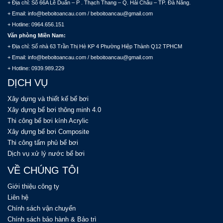
+ Địa chỉ: Số 66A Lê Duẩn – P . Thạch Thang – Q. Hải Châu – TP. Đà Nẵng.
+ Email: info@beboitoancau.com / beboitoancau@gmail.com
+ Hotline: 0964.656.151
Văn phòng Miền Nam:
+ Địa chỉ: Số nhà 63 Trần Thị Hè KP 4 Phường Hiệp Thành Q12 TPHCM
+ Email: info@beboitoancau.com / beboitoancau@gmail.com
+ Hotline: 0939.989.229
DỊCH VỤ
Xây dựng và thiết kế bể bơi
Xây dựng bể bơi thông minh 4.0
Thi công bể bơi kính Acrylic
Xây dựng bể bơi Composite
Thi công tấm phủ bể bơi
Dịch vụ xử lý nước bể bơi
VỀ CHÚNG TÔI
Giới thiệu công ty
Liên hệ
Chính sách vận chuyển
Chính sách bảo hành & Bảo trì