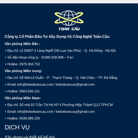
Công ty Cổ Phần Đầu Tư Xây Dựng Và Công Nghệ Toàn Cầu
Văn phòng Miền Bắc :
+ Địa chỉ: Lô DM07-2 Làng Nghề Dệt Lụa Vạn Phúc - Q. Hà Đông - Hà Nội
+ Số điện thoại công ty : 02485.828.898 – Fax:
+ Hotline: 0979.304.733
Văn phòng Miền trung:
+ Địa chỉ: Số 66A Lê Duẩn – P . Thạch Thang – Q. Hải Châu – TP. Đà Nẵng.
+ Email: info@beboitoancau.com / beboitoancau@gmail.com
+ Hotline: 0964.656.151
Văn phòng Miền Nam:
+ Địa chỉ: Số nhà 63 Trần Thị Hè KP 4 Phường Hiệp Thành Q12 TPHCM
+ Email: info@beboitoancau.com / beboitoancau@gmail.com
+ Hotline: 0939.989.229
DỊCH VỤ
Xây dựng và thiết kế bể bơi