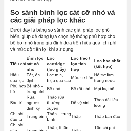
So sánh bình lọc cát cỡ nhỏ và
các giải pháp lọc khác
Dưới đây là bảng so sánh các giải pháp lọc phổ
biến, giúp dễ dàng lựa chọn hệ thống phù hợp cho
bể bơi nhỏ trong gia đình dựa trên hiệu quả, chi phí
và mức độ tiện lợi khi sử dụng.
Bình lọc
Lọc
Lọc treo /
Lọc hóa chất
Tiêu chí
cát cỡ
cartridge
lọc tích
(kết hợp)
nhỏ
(lọc giấy)
hợp
Hiệu
Tốt, ổn
Lọc mịn,
Hỗ trợ làm
Mức cơ bản
quả lọc
định
hiệu quả cao
trong nước
Phù hợp
Bể nhỏ –
Bể nhỏ
Bể rất nhỏ
Mọi loại bể
bể
trung bình
Rửa
Tháo rửa
Theo dõi liều
Bảo trì
ngược
thường
Dễ vệ sinh
lượng
định kỳ
xuyên
Chi phí
Thấp – trung
Trung bình
Thấp
Thấp ban đầu
đầu tư
bình
Chi phí
Thấp, ít tốn
Tốn chi phí
vận
Trung bình
Thấp