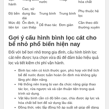
nước
hóa chất
hành
Cao, sử
Phụ thuộc hệ
Độ bền
dụng lâu
Trung bình
Trung bình
lọc
dài
Mức độ
Ổn định, ít
Cần theo dõi
Dễ thao tác
Đơn giản
tiện lợi
can thiệp
thường xuyên
Gợi ý cấu hình bình lọc cát cho
bể nhỏ phổ biến hiện nay
Đối với bể bơi nhỏ trong gia đình, cấu hình bình lọc
cát nên được lựa chọn vừa đủ để đảm bảo hiệu quả
lọc và tiết kiệm chi phí vận hành.
Bình lọc nên có kích thước gọn, phù hợp với thể tích
bể để nước được tuần hoàn ổn định mà không gây
lãng phí điện năng.
Hệ thống nên trang bị van đa chức năng giúp thao
tác lọc, rửa ngược và xả cặn thuận tiện trong quá
trình sử dụng.
Vật liệu bình cần có độ bền cao, chịu được áp lực và
hóa chất bể bơi để sử dụng lâu dài.
Đồng thời, việc lắp đồng hồ áp suất sẽ giúp dễ dàng