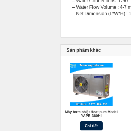
– Water Connections : D50
– Water Flow Volume : 4-7 m
– Net Dimension (L*W*H) :
Sản phẩm khác
Máy bơm nhiệt Heat pum Model
YAPB-360HI
Chi tiết