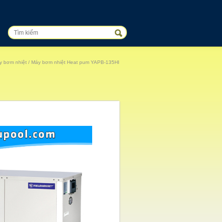
y bơm nhiệt
/ Máy bơm nhiệt Heat pum YAPB-135HI