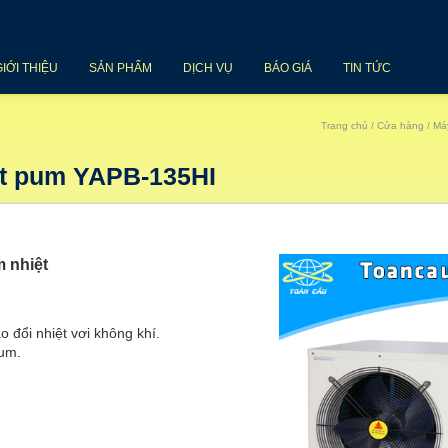
GIỚI THIỆU
SẢN PHẨM
DỊCH VỤ
BÁO GIÁ
TIN TỨC
Trang chủ
/
Cửa hàng
/
Má
t pum YAPB-135HI
 nhiệt
 đổi nhiệt vơi không khí.
ium.