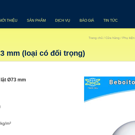
GIỚI THIỆU
SẢN PHẨM
DỊCH VỤ
BÁO GIÁ
TIN TỨC
Trang chủ
/
Cửa hàng
/
Phụ kiện
3 mm (loại có đối trọng)
 lật Ø73 mm
g
 kg/m²