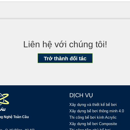
Liên hệ với chúng tôi!
Trở thành đối tác
DỊCH VỤ
Xây dựng và thiết kế bể bơi
Xây dựng bể bơi thông minh 4.0
ng Nghệ Toàn Cầu
Thi công bể bơi kính Acrylic
Xây dựng bể bơi Composite
c - Q. Hà Đông - Hà Nội