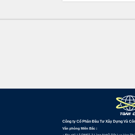
Công ty Cổ Phần Đầu Tư Xây Dựng Và Cô
Văn phòng Miền Bắc :
+ Địa chỉ: Lô DM07-2 Làng Nghề Dệt Lụa Vạn Phú