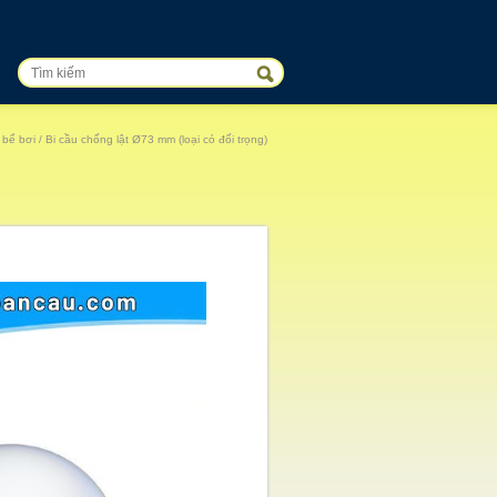
 bể bơi
/ Bi cầu chống lật Ø73 mm (loại có đối trọng)