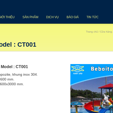
GIỚI THIỆU
SẢN PHẨM
DỊCH VỤ
BÁO GIÁ
TIN TỨC
Trang chủ
/
Cửa hàng
odel : CT001
 Model : CT001
pozite, khung inox 304.
 600 mm.
c 600x3000 mm.