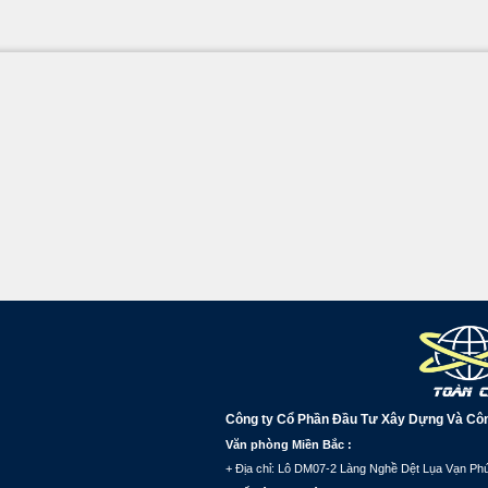
Công ty Cổ Phần Đầu Tư Xây Dựng Và Cô
Văn phòng Miền Bắc :
+ Địa chỉ: Lô DM07-2 Làng Nghề Dệt Lụa Vạn Phú