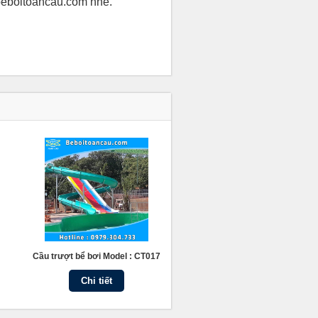
 beboitoancau.com nhé.
Cầu trượt bể bơi Model : CT017
Chi tiết