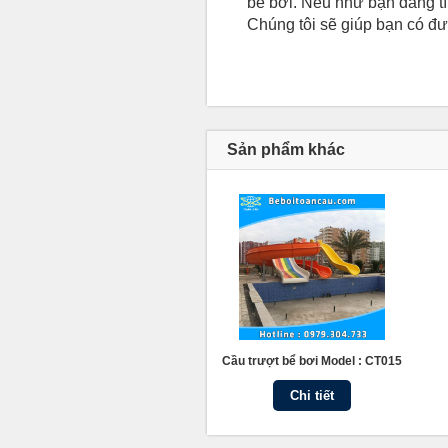
bể bơi. Nếu như bạn đang t
Chúng tôi sẽ giúp bạn có đ
Sản phẩm khác
Cầu trượt bể bơi Model : CT015
Chi tiết