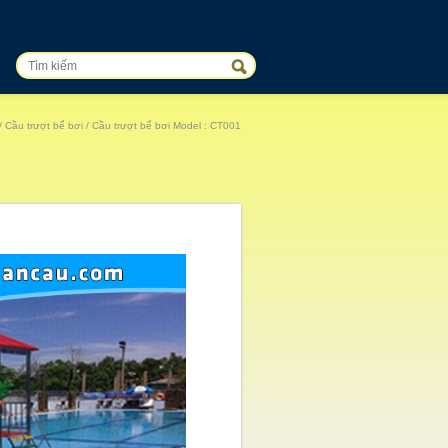
/
Cầu trượt bể bơi
/ Cầu trượt bể bơi Model : CT001