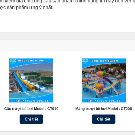
ìm kiếm địa chỉ cung cấp sản phẩm chính hãng thì hãy đến với
ược sản phẩm ưng ý nhất.
Cầu trượt bể bơi Model : CT010
Máng trượt bể bơi Model : CT006
Chi tiết
Chi tiết