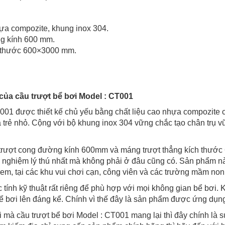
ựa compozite, khung inox 304.
g kính 600 mm.
h thước 600×3000 mm.
của cầu trượt bể bơi Model : CT001
T001 được thiết kế chủ yếu bằng chất liệu cao nhựa compozite
a trẻ nhỏ. Cộng với bộ khung inox 304 vững chắc tạo chân trụ v
 trượt cong đường kính 600mm và máng trượt thẳng kích thướ
i nghiệm lý thú nhất mà không phải ở đâu cũng có. Sản phẩm 
 em, tại các khu vui chơi cạn, công viên và các trường mầm non
ính kỹ thuật rất riêng để phù hợp với mọi không gian bể bơi. 
bể bơi lên đáng kể. Chính vì thế đây là sản phẩm được ứng dụng 
 mà cầu trượt bể bơi Model : CT001 mang lại thì đây chính là s