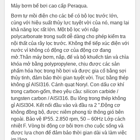
Máy bơm bể bơi cao cấp Peraqua.
Bơm tự mồi điện cho các bể có bộ lọc trước lớn,
cùng với hiệu suất thủy lực tuyệt vời của nó, mang lại
khả năng lọc rất lớn. Một bộ lọc với nắp
polycarbonate trong suốt dễ dàng cho phép kiểm tra
nội thất của rây lọc trước. Không thể tiếp xúc điện với
nước vì không có động cơ của động cơ đang
mở.Thân máy bơm, nắp, đế và bộ khuếch tán và chìa
khóa mở bằng polypropylene, chịu được các sản
phẩm hóa học trong hồ bơi và được gia cố bằng sợi
thủy tinh, đảm bảo thời gian tuyệt vời. Trục bằng thép
không gỉ AISI316. Cánh quạt Noryl. Con dấu cơ khí
trong carbon-gốm, theo yêu cầu: silicon carbide /
tungsten carbon / AISI316. Bu lông trong thép không
gỉ AISI304. Kết nối đầu vào và đầu ra 2 ”.Động cơ
không đồng bộ, được niêm phong từ thông gió bên
ngoài. Bảo vệ IP55. 2.850 rpm, 50 – 60Hz Lớp cách
nhiệt F. Vòng bi động cơ bôi trơn cho cuộc sống và
được lựa chọn để đảm bảo thời gian dài và làm việc
im lặng.