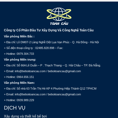
Công ty Cổ Phần Đầu Tư Xây Dựng Và Công Nghệ Toàn Cầu
Văn phòng Miền Bắc :
+ Địa chỉ: Lô DM07-2 Làng Nghề Dệt Lụa Vạn Phúc - Q. Hà Đông - Hà Nội
+ Số điện thoại công ty : 02485.828.898 – Fax:
+ Hotline: 0979.304.733
Văn phòng Miền trung:
+ Địa chỉ: Số 66A Lê Duẩn – P . Thạch Thang – Q. Hải Châu – TP. Đà Nẵng.
+ Email: info@beboitoancau.com / beboitoancau@gmail.com
+ Hotline: 0964.656.151
Văn phòng Miền Nam:
+ Địa chỉ: Số nhà 63 Trần Thị Hè KP 4 Phường Hiệp Thành Q12 TPHCM
+ Email: info@beboitoancau.com / beboitoancau@gmail.com
+ Hotline: 0939.989.229
DỊCH VỤ
Xây dựng và thiết kế bể bơi