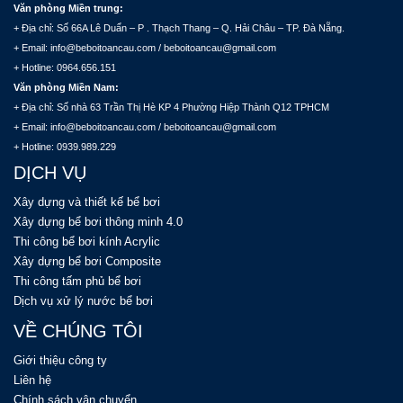
Văn phòng Miền trung:
+ Địa chỉ: Số 66A Lê Duẩn – P . Thạch Thang – Q. Hải Châu – TP. Đà Nẵng.
+ Email: info@beboitoancau.com / beboitoancau@gmail.com
+ Hotline: 0964.656.151
Văn phòng Miền Nam:
+ Địa chỉ: Số nhà 63 Trần Thị Hè KP 4 Phường Hiệp Thành Q12 TPHCM
+ Email: info@beboitoancau.com / beboitoancau@gmail.com
+ Hotline: 0939.989.229
DỊCH VỤ
Xây dựng và thiết kế bể bơi
Xây dựng bể bơi thông minh 4.0
Thi công bể bơi kính Acrylic
Xây dựng bể bơi Composite
Thi công tấm phủ bể bơi
Dịch vụ xử lý nước bể bơi
VỀ CHÚNG TÔI
Giới thiệu công ty
Liên hệ
Chính sách vận chuyển