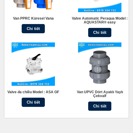
Van PPRC Küresel Vana
Valve Automatic Peraqua Model :
AQUASTAR® easy
Chi tiết
Chi tiết
Valve đa chiều Model : ASA GF
Van UPVC Dört Ayaklı Yaylı
Çekvalf
Chi tiết
Chi tiết