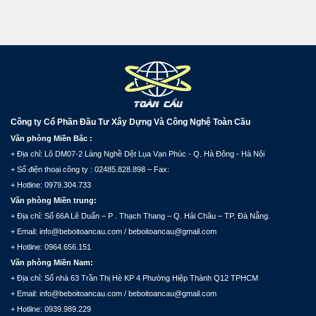
Công ty Cổ Phần Đầu Tư Xây Dựng Và Công Nghệ Toàn Cầu
Văn phòng Miền Bắc :
+ Địa chỉ: Lô DM07-2 Làng Nghề Dệt Lụa Vạn Phúc - Q. Hà Đông - Hà Nội
+ Số điện thoại công ty : 02485.828.898 – Fax:
+ Hotline: 0979.304.733
Văn phòng Miền trung:
+ Địa chỉ: Số 66A Lê Duẩn – P . Thạch Thang – Q. Hải Châu – TP. Đà Nẵng.
+ Email: info@beboitoancau.com / beboitoancau@gmail.com
+ Hotline: 0964.656.151
Văn phòng Miền Nam:
+ Địa chỉ: Số nhà 63 Trần Thị Hè KP 4 Phường Hiệp Thành Q12 TPHCM
+ Email: info@beboitoancau.com / beboitoancau@gmail.com
+ Hotline: 0939.989.229