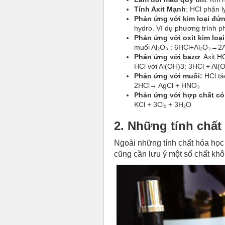
Tính Axit Mạnh
: HCl phân l
Phản ứng với kim loại đứn
hydro. Ví dụ phương trình 
Phản ứng với oxit kim loại
muối
Al₂O₃
​ : 6HCl+
Al₂O₃
​→2
Phản ứng với bazơ
: Axit 
HCl với Al(OH)
3
​: 3HCl + Al(
Phản ứng với muối:
HCl tá
2HCl→ AgCl + HNO₃
Phản ứng với hợp chất có 
KCl + 3Cl₂ + 3H₂O
2. Những tính chất 
Ngoài những tính chất hóa học 
cũng cần lưu ý một số chất kh