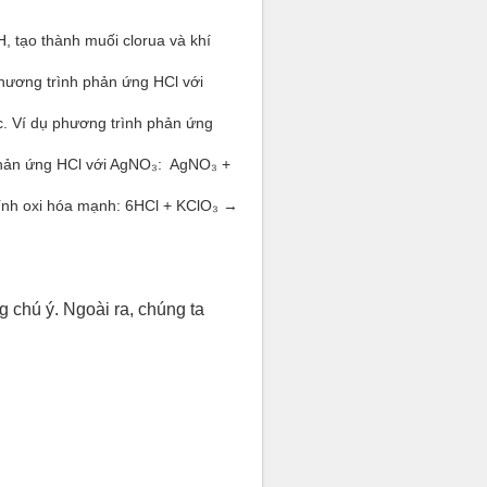
H, tạo thành muối clorua và khí
 phương trình phản ứng HCl với
ớc. Ví dụ phương trình phản ứng
 phản ứng HCl với AgNO₃: AgNO₃ +
 tính oxi hóa mạnh: 6HCl + KClO₃ →
g chú ý. Ngoài ra, chúng ta