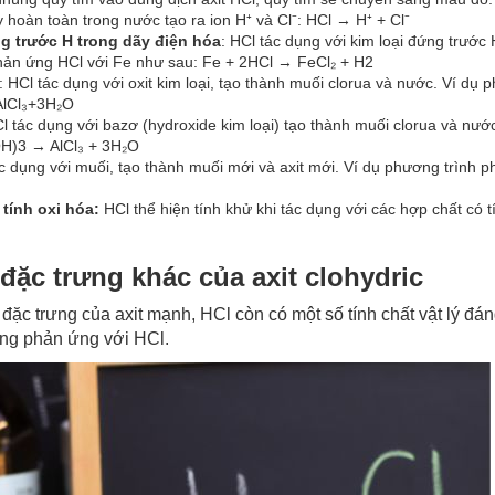
y hoàn toàn trong nước tạo ra ion H⁺ và Cl⁻: HCl → H⁺ + Cl⁻
g trước H trong dãy điện hóa
: HCl tác dụng với kim loại đứng trước 
phản ứng HCl với Fe như sau: Fe + 2HCl →
FeCl₂
+ H2
: HCl tác dụng với oxit kim loại, tạo thành muối clorua và nước. Ví dụ
AlCl₃
+3
H₂O
HCl tác dụng với bazơ (hydroxide kim loại) tạo thành muối clorua và nư
OH)
3
​ → AlCl₃ ​+ 3H₂O
c dụng với muối, tạo thành muối mới và axit mới. Ví dụ phương trình
tính oxi hóa:
HCl thể hiện tính khử khi tác dụng với các hợp chất có
đặc trưng khác của axit clohydric
đặc trưng của axit mạnh, HCl còn có một số tính chất vật lý đán
ông phản ứng với HCl.