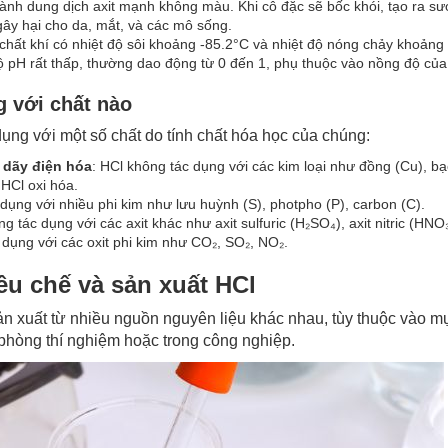
thành dung dịch axit mạnh không màu. Khi cô đặc sẽ bốc khói, tạo ra
gây hại cho da, mắt, và các mô sống.
 chất khí có nhiệt độ sôi khoảng -85.2°C và nhiệt độ nóng chảy khoảng
độ pH rất thấp, thường dao động từ 0 đến 1, phụ thuộc vào nồng độ của
g với chất nào
dụng với một số chất do tính chất hóa học của chúng:
 dãy điện hóa
: HCl không tác dụng với các kim loại như đồng (Cu), bạc
 HCl oxi hóa.
 dụng với nhiều phi kim như lưu huỳnh (S), photpho (P), carbon (C).
ng tác dụng với các axit khác như axit sulfuric (H₂SO₄), axit nitric (HNO₃
 dụng với các oxit phi kim như CO₂, SO₂, NO₂.
u chế và sản xuất HCl
ản xuất từ nhiều nguồn nguyên liệu khác nhau, tùy thuộc vào 
 phòng thí nghiệm hoặc trong công nghiệp.