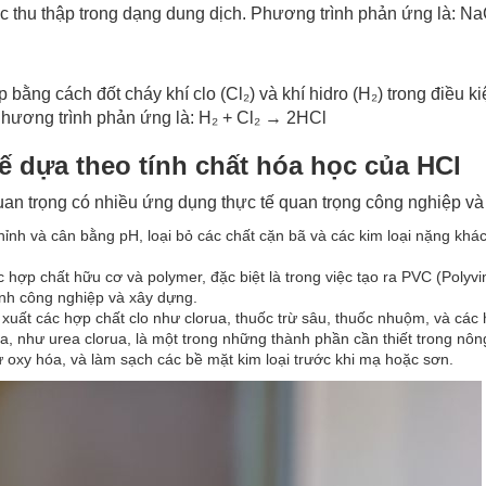
ược thu thập trong dạng dung dịch. Phương trình phản ứng là:
bằng cách đốt cháy khí clo (Cl₂) và khí hidro (H₂) trong điều ki
hương trình phản ứng là: H​
₂
+
Cl₂
​ → 2HCl
ế dựa theo tính chất hóa học của HCl
uan trọng có nhiều ứng dụng thực tế quan trọng công nghiệp và
ỉnh và cân bằng pH, loại bỏ các chất cặn bã và các kim loại nặng khác
hợp chất hữu cơ và polymer, đặc biệt là trong việc tạo ra PVC (Polyvin
ành công nghiệp và xây dựng.
 xuất các hợp chất clo như clorua, thuốc trừ sâu, thuốc nhuộm, và các
a, như urea clorua, là một trong những thành phần cần thiết trong nôn
ự oxy hóa, và làm sạch các bề mặt kim loại trước khi mạ hoặc sơn.