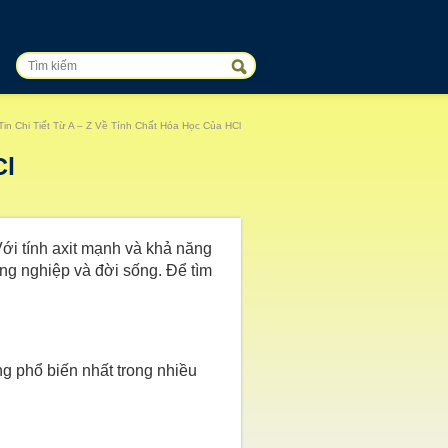
Tin Chi Tiết Từ A – Z Về Tính Chất Hóa Học Của HCl
Cl
Với tính axit mạnh và khả năng
ông nghiệp và đời sống. Để tìm
ng phổ biến nhất trong nhiều