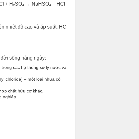
 NaCl + H₂SO₄ → NaHSO₄ + HCl
ện nhiệt độ cao và áp suất. HCl
 đời sống hàng ngày:
 trong các hệ thống xử lý nước và
yl chloride) – một loại nhựa có
 hợp chất hữu cơ khác.
g nghiệp.