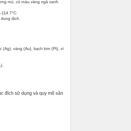
 sương mù, có màu vàng ngả xanh.
 -114.7°C.
 dung dịch.
 (Ag), vàng (Au), bạch kim (Pt), vì
).
mục đích sử dụng và quy mô sản