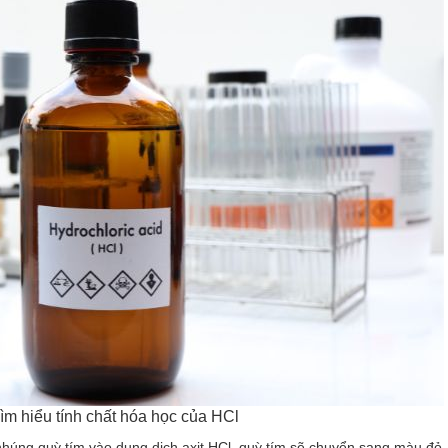
ìm hiểu tính chất hóa học của HCl
 nhúng quỳ tím vào dung dịch axit HCl, quỳ tím sẽ chuyển sang màu đỏ.