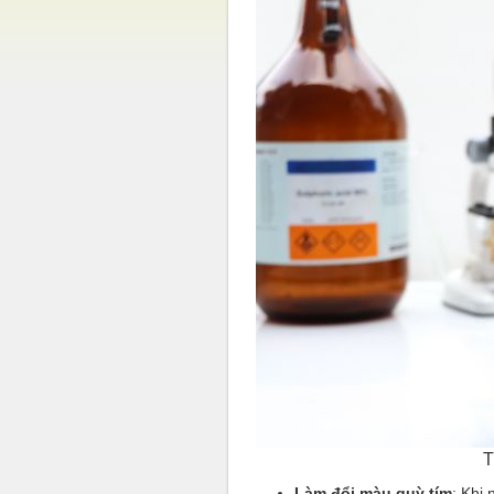
T
Làm đổi màu quỳ tím
: Khi