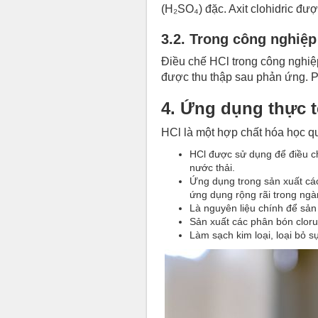
(H₂SO₄) đặc. Axit clohidric đ
3.2. Trong công nghiệp
Điều chế HCl trong công nghiệp 
được thu thập sau phản ứng. P
4. Ứng dụng thực t
HCl là một hợp chất hóa học q
HCl được sử dụng để điều ch
nước thải.
Ứng dụng trong sản xuất các 
ứng dụng rộng rãi trong ng
Là nguyên liệu chính để sản
Sản xuất các phân bón cloru
Làm sạch kim loại, loại bỏ s