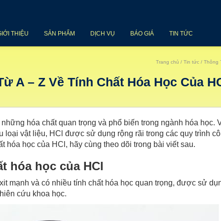
GIỚI THIỆU
SẢN PHẨM
DỊCH VỤ
BÁO GIÁ
TIN TỨC
Trang chủ
/
Tin tức
/ Thông 
 Từ A – Z Về Tính Chất Hóa Học Của H
ong những hóa chất quan trọng và phổ biến trong ngành hóa học. 
 loại vật liệu, HCl được sử dụng rộng rãi trong các quy trình c
chất hóa học của HCl, hãy cùng theo dõi trong bài viết sau.
hất hóa học của HCl
 axit mạnh và có nhiều tính chất hóa học quan trọng, được sử dụ
hiên cứu khoa học.