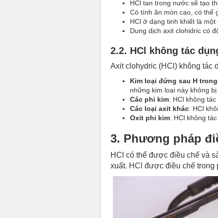
HCl tan trong nước sẽ tạo 
Có tính ăn mòn cao, có thể 
HCl ở dạng tinh khiết là một
Dung dịch axit clohidric có 
2.2. HCl không tác dụn
Axit clohydric (HCl) không tác 
Kim loại đứng sau H trong
những kim loại này không bị
Các phi kim
: HCl không tác
Các loại axit khác
: HCl khô
Oxit phi kim
: HCl không tác
3. Phương pháp điề
HCl có thể được điều chế và s
xuất. HCl được điều chế trong