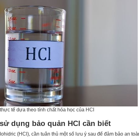
hực tế dựa theo tính chất hóa học của HCl
i sử dụng bảo quản HCl cần biết
lohidric (HCl), cần tuân thủ một số lưu ý sau để đảm bảo an to