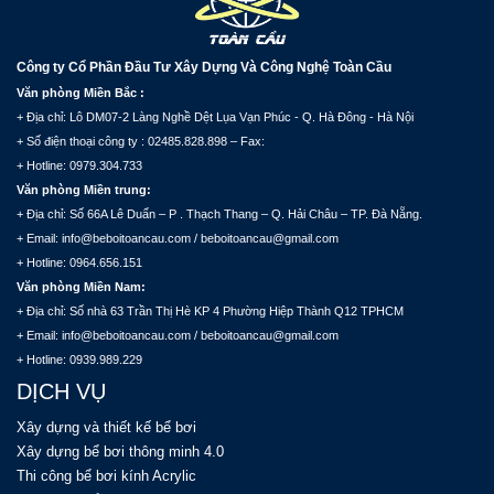
Công ty Cổ Phần Đầu Tư Xây Dựng Và Công Nghệ Toàn Cầu
Văn phòng Miền Bắc :
+ Địa chỉ: Lô DM07-2 Làng Nghề Dệt Lụa Vạn Phúc - Q. Hà Đông - Hà Nội
+ Số điện thoại công ty : 02485.828.898 – Fax:
+ Hotline: 0979.304.733
Văn phòng Miền trung:
+ Địa chỉ: Số 66A Lê Duẩn – P . Thạch Thang – Q. Hải Châu – TP. Đà Nẵng.
+ Email: info@beboitoancau.com / beboitoancau@gmail.com
+ Hotline: 0964.656.151
Văn phòng Miền Nam:
+ Địa chỉ: Số nhà 63 Trần Thị Hè KP 4 Phường Hiệp Thành Q12 TPHCM
+ Email: info@beboitoancau.com / beboitoancau@gmail.com
+ Hotline: 0939.989.229
DỊCH VỤ
Xây dựng và thiết kế bể bơi
Xây dựng bể bơi thông minh 4.0
Thi công bể bơi kính Acrylic