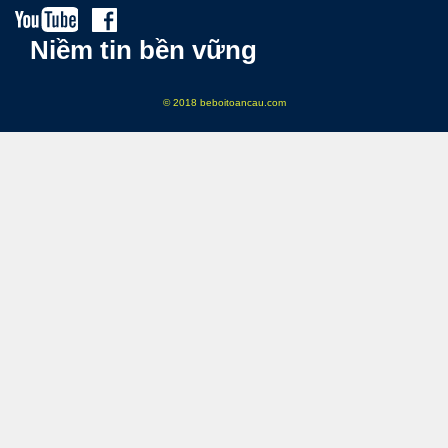
Niềm tin bền vững
© 2018 beboitoancau.com