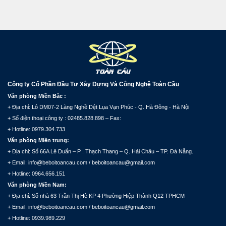
Công ty Cổ Phần Đầu Tư Xây Dựng Và Công Nghệ Toàn Cầu
Văn phòng Miền Bắc :
+ Địa chỉ: Lô DM07-2 Làng Nghề Dệt Lụa Vạn Phúc - Q. Hà Đông - Hà Nội
+ Số điện thoại công ty : 02485.828.898 – Fax:
+ Hotline: 0979.304.733
Văn phòng Miền trung:
+ Địa chỉ: Số 66A Lê Duẩn – P . Thạch Thang – Q. Hải Châu – TP. Đà Nẵng.
+ Email: info@beboitoancau.com / beboitoancau@gmail.com
+ Hotline: 0964.656.151
Văn phòng Miền Nam:
+ Địa chỉ: Số nhà 63 Trần Thị Hè KP 4 Phường Hiệp Thành Q12 TPHCM
+ Email: info@beboitoancau.com / beboitoancau@gmail.com
+ Hotline: 0939.989.229