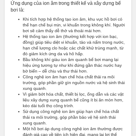
Ứng dụng của ion âm trong thiết kế và xây dựng bể
bơi là:
Khi tích hợp hệ thống tạo ion âm, khu vực hồ bơi có
thể hạn chế bụi mịn, vi khuẩn trong không khí. Người
bơi sẽ cảm thấy dễ thở và thoải mái hơn.
Hệ thống tạo ion âm (thường kết hợp với ion bạc,
đồng) giúp tiêu diệt vi khuẩn, tảo và nấm trong nước,
hạn chế lượng clo hoặc các chất khử trùng mạnh, từ
đó giảm kích ứng da và hô hấp.
Bầu không khí giàu ion âm quanh bể bơi mang lại
hiệu ứng tương tự như khi đứng gần thác nước hay
bờ biển – dễ chịu và thư thái hơn.
Công nghệ ion âm hạn chế hóa chất thải ra môi
trường, góp phần giữ gìn nguồn nước và hệ sinh thái
xung quanh.
Vì giảm bớt hóa chất, thiết bị lọc, ống dẫn và các vật
liệu xây dựng xung quanh bể cũng ít bị ăn mòn hơn,
kéo dài tuổi thọ công trình.
Sử dụng công nghệ ion âm giúp hạn chế hóa chất
thải ra môi trường, góp phần bảo vệ hệ sinh thái
xung quanh.
Một hồ bơi áp dụng công nghệ ion âm thường được
đánh giá cao về tiện ích hiện đại, mang lại lợi thế