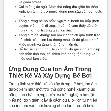
và giảm stress.
Cải thiện giấc ngủ: Nhờ khả năng thư giãn hệ thần
kinh, ion âm hỗ trợ người dùng ngủ sâu và ngon giấc
hơn.
Tăng cường hệ hô hấp: Người bị bệnh hô hấp (hen
suyễn, viêm mũi dị ứng…) có thể cảm thấy dễ thở
hơn khi ở môi trường giàu ion âm.
Tăng sức đề kháng: Ion âm kích thích quá trình trao
đổi chất, cải thiện lưu thông máu, từ đó giúp cơ thể
khỏe mạnh và tăng khả năng miễn dịch.
Hỗ trợ sự tập trung: Bầu không khí giàu ion âm giúp
tinh thần tỉnh táo, cải thiện khả năng tập trung và
hiệu quả làm việc.
Ứng Dụng Của Ion Âm Trong
Thiết Kế Và Xây Dựng Bể Bơi
Trong lĩnh vực thiết kế và xây dựng bể bơi, ion âm
được xem như một “trợ thủ công nghệ xanh” giúp
nâng cao chất lượng nước và trải nghiệm bơi lội.
Nếu nói đơn giản, đây là cách đưa lợi ích tự nhiên
của ion âm vào môi trường nhân tạo như hồ bơi.