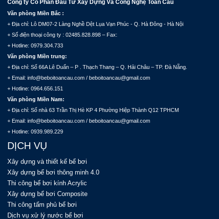
Công ty Cổ Phần Đầu Tư Xây Dựng Và Công Nghệ Toàn Cầu
Văn phòng Miền Bắc :
+ Địa chỉ: Lô DM07-2 Làng Nghề Dệt Lụa Vạn Phúc - Q. Hà Đông - Hà Nội
+ Số điện thoại công ty : 02485.828.898 – Fax:
+ Hotline: 0979.304.733
Văn phòng Miền trung:
+ Địa chỉ: Số 66A Lê Duẩn – P . Thạch Thang – Q. Hải Châu – TP. Đà Nẵng.
+ Email: info@beboitoancau.com / beboitoancau@gmail.com
+ Hotline: 0964.656.151
Văn phòng Miền Nam:
+ Địa chỉ: Số nhà 63 Trần Thị Hè KP 4 Phường Hiệp Thành Q12 TPHCM
+ Email: info@beboitoancau.com / beboitoancau@gmail.com
+ Hotline: 0939.989.229
DỊCH VỤ
Xây dựng và thiết kế bể bơi
Xây dựng bể bơi thông minh 4.0
Thi công bể bơi kính Acrylic
Xây dựng bể bơi Composite
Thi công tấm phủ bể bơi
Dịch vụ xử lý nước bể bơi