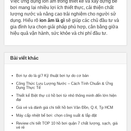
Việc ứng dụng ion âm trong thiết kế và xây dựng bể
bơi mang lại nhiều lợi ích thiết thực, cải thiện chất
lượng nước và nâng cao trải nghiệm cho người sử
dụng. Hiểu rõ
ion âm là gì
sẽ giúp các chủ đầu tư và
gia đình lựa chọn giải pháp phù hợp, cân bằng giữa
hiệu quả vận hành, sức khỏe và chi phí đầu tư.
Bài viết khác
Bơi tự do là gì? Kỹ thuật bơi tự do cơ bản
Công Thức Lưu Lượng Nước – Cách Tính Chuẩn & Ứng
Dụng Thực Tế
Thiết kế Biệt thự có hồ bơi từ nhỏ thông minh đến lớn hiện
đại
Giá vé và đánh giá chi tiết hồ bơi Vân Đồn, Q.4, Tp HCM
Máy cấp nhiệt bể bơi: chọn công suất & lắp đặt
Review chi tiết TOP 10 hồ bơi quận 7 chất lượng, sạch, giá
vé rẻ