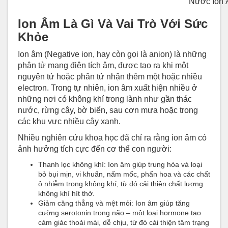
Nước Ion Â
Ion Âm Là Gì Và Vai Trò Với Sức
Khỏe
Ion âm (Negative ion, hay còn gọi là anion) là những
phân tử mang điện tích âm, được tạo ra khi một
nguyên tử hoặc phân tử nhận thêm một hoặc nhiều
electron. Trong tự nhiên, ion âm xuất hiện nhiều ở
những nơi có không khí trong lành như gần thác
nước, rừng cây, bờ biển, sau cơn mưa hoặc trong
các khu vực nhiều cây xanh.
Nhiều nghiên cứu khoa học đã chỉ ra rằng ion âm có
ảnh hưởng tích cực đến cơ thể con người:
Thanh lọc không khí: Ion âm giúp trung hòa và loại
bỏ bụi mịn, vi khuẩn, nấm mốc, phấn hoa và các chất
ô nhiễm trong không khí, từ đó cải thiện chất lượng
không khí hít thở.
Giảm căng thẳng và mệt mỏi: Ion âm giúp tăng
cường serotonin trong não – một loại hormone tạo
cảm giác thoải mái, dễ chịu, từ đó cải thiện tâm trạng