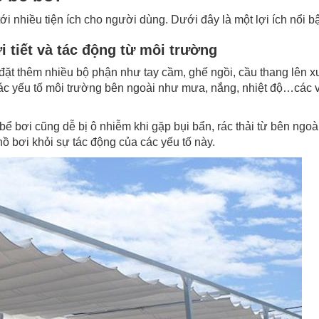
ới nhiều tiện ích cho người dùng. Dưới đây là một lợi ích nổi bậ
i tiết và tác động từ môi trường
đặt thêm nhiều bộ phận như tay cầm, ghế ngồi, cầu thang lên x
 yếu tố môi trường bên ngoài như mưa, nắng, nhiệt độ…các vậ
 bơi cũng dễ bị ô nhiễm khi gặp bụi bẩn, rác thải từ bên ngoài.
hồ bơi khỏi sự tác động của các yếu tố này.