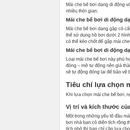
Mái che bể bơi dạng di động vớ
nhiều thời gian.
Mái che bể bơi di động d
Mái che bể bơi dạng gập có cấu
thể sử dụng hồ bơi dưới 2 hìn
có thể kéo chốt để gập mái che 
Mái che bể bơi di động d
Loại mái che bể bơi này phù hợ
đóng – mở tự động nên giá thà
sẽ tự động đóng lại để bảo vệ 
Tiêu chí lựa chọn 
Khi lựa chọn mái che bể bơi, 
Vị trí và kích thước củ
Một trong những yếu tố đầu mà t
bơi nhà bạn có diện tích rộng t
tích nhỏ thì bạn chỉ cần lựa ch