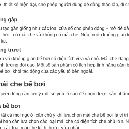
i thiết kế hiện đại, cho phép người dùng dễ dàng tháo lắp, di
ạng gập
 tạo gần giống như các loại cửa sổ cho phép đóng – mở dễ dàng
h thức: có mái che và không có mái che. Nếu muốn không gian 
lại.
ạng trượt
p với không gian bể bơi có diện tích vừa và nhỏ. Mái che dạng 
nh tương đối cao. Một số sản phẩm có tích hợp tính năng cảm b
bể bơi khỏi tác động của các yếu tố bên ngoài.
mái che bể bơi
người dùng cần lưu ý một số yếu tố sau để chọn được sản phẩm
a bể bơi
ất cả mọi người cần chú ý khi lựa chọn mái che bể bơi là vị trí
hì bạn cần lựa chọn các loại mái che có diện tích che phủ lớn. 
ọn các loại mái che kích thước vừa phải.