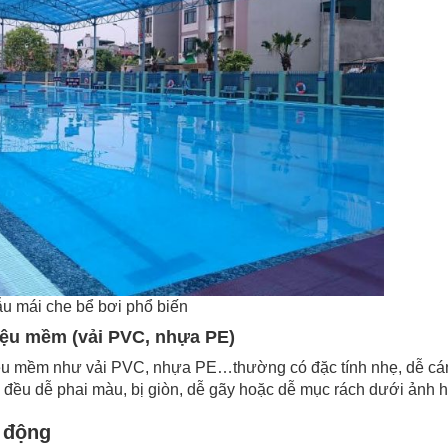
̃u mái che bể bơi phổ biến
liệu mềm (vải PVC, nhựa PE)
iệu mềm như vải PVC, nhựa PE…thường có đặc tính nhẹ, dễ cán
đều dễ phai màu, bị giòn, dễ gãy hoặc dễ mục rách dưới ảnh hư
i động