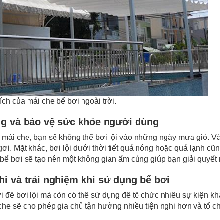
 ích của mái che bể bơi ngoài trời.
g và bảo vệ sức khỏe người dùng
ó mái che, bạn sẽ không thể bơi lội vào những ngày mưa gió. 
ơi. Mặt khác, bơi lội dưới thời tiết quá nóng hoặc quá lạnh 
 bể bơi sẽ tạo nên một không gian ấm cúng giúp bạn giải quyết
i và trải nghiệm khi sử dụng bể bơi
i để bơi lội mà còn có thể sử dụng để tổ chức nhiều sự kiện khá
che sẽ cho phép gia chủ tận hưởng nhiều tiện nghi hơn và tổ c