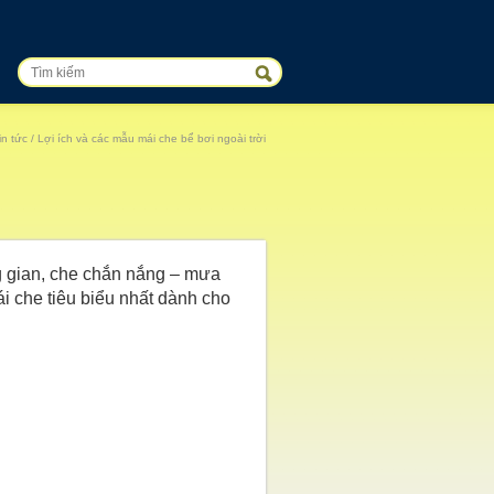
in tức
/ Lợi ích và các mẫu mái che bể bơi ngoài trời
g gian, che chắn nắng – mưa
i che tiêu biểu nhất dành cho