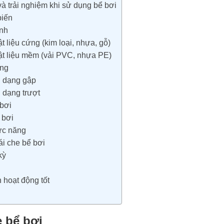
à trải nghiệm khi sử dụng bể bơi
biến
ịnh
t liệu cứng (kim loại, nhựa, gỗ)
ật liệu mềm (vải PVC, nhựa PE)
ộng
g dạng gập
 dạng trượt
 bơi
 bơi
ức năng
i che bể bơi
kỳ
 hoạt động tốt
e bể bơi