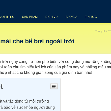
GIỚI THIỆU
SẢN PHẨM
DỊCH VỤ
BÁO GIÁ
TIN TỨC
Trang chủ
/
T
mái che bể bơi ngoài trời
 trời ngày càng trở nên phổ biến với công dụng mở rộng khôn
ơi toàn cầu
tìm hiểu lợi ích của sản phẩm này và những mẫu má
 hợp nhất cho không gian sống của gia đình bạn nhé!
t
ết và tác động từ môi trường
và bảo vệ sức khỏe người dùng