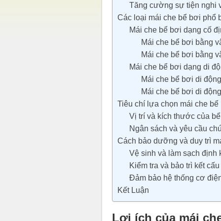
Tăng cường sự tiện nghi v
Các loại mái che bể bơi phổ 
Mái che bể bơi dạng cố đ
Mái che bể bơi bằng vậ
Mái che bể bơi bằng v
Mái che bể bơi dạng di đ
Mái che bể bơi di độn
Mái che bể bơi di động
Tiêu chí lựa chọn mái che bể
Vị trí và kích thước của bể
Ngân sách và yêu cầu ch
Cách bảo dưỡng và duy trì má
Vệ sinh và làm sạch định 
Kiểm tra và bảo trì kết cấu
Đảm bảo hệ thống cơ điện
Kết Luận
Lợi ích của mái ch