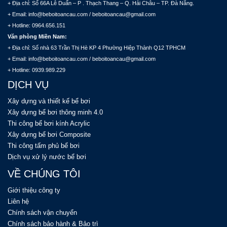
+ Địa chỉ: Số 66A Lê Duẩn – P . Thạch Thang – Q. Hải Châu – TP. Đà Nẵng.
+ Email: info@beboitoancau.com / beboitoancau@gmail.com
+ Hotline: 0964.656.151
Văn phòng Miền Nam:
+ Địa chỉ: Số nhà 63 Trần Thị Hè KP 4 Phường Hiệp Thành Q12 TPHCM
+ Email: info@beboitoancau.com / beboitoancau@gmail.com
+ Hotline: 0939.989.229
DỊCH VỤ
Xây dựng và thiết kế bể bơi
Xây dựng bể bơi thông minh 4.0
Thi công bể bơi kính Acrylic
Xây dựng bể bơi Composite
Thi công tấm phủ bể bơi
Dịch vụ xử lý nước bể bơi
VỀ CHÚNG TÔI
Giới thiệu công ty
Liên hệ
Chính sách vận chuyển
Chính sách bảo hành & Bảo trì