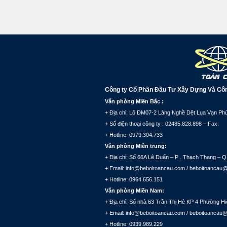
Công ty Cổ Phần Đầu Tư Xây Dựng Và Cô
Văn phòng Miền Bắc :
+ Địa chỉ: Lô DM07-2 Làng Nghề Dệt Lụa Vạn Phú
+ Số điện thoại công ty : 02485.828.898 – Fax:
+ Hotline: 0979.304.733
Văn phòng Miền trung:
+ Địa chỉ: Số 66A Lê Duẩn – P . Thạch Thang – Q
+ Email: info@beboitoancau.com / beboitoancau
+ Hotline: 0964.656.151
Văn phòng Miền Nam:
+ Địa chỉ: Số nhà 63 Trần Thị Hè KP 4 Phường
+ Email: info@beboitoancau.com / beboitoancau
+ Hotline: 0939.989.229