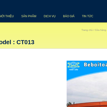
GIỚI THIỆU
SẢN PHẨM
DỊCH VỤ
BÁO GIÁ
TIN TỨC
Trang chủ
/
Cửa hàng
odel : CT013