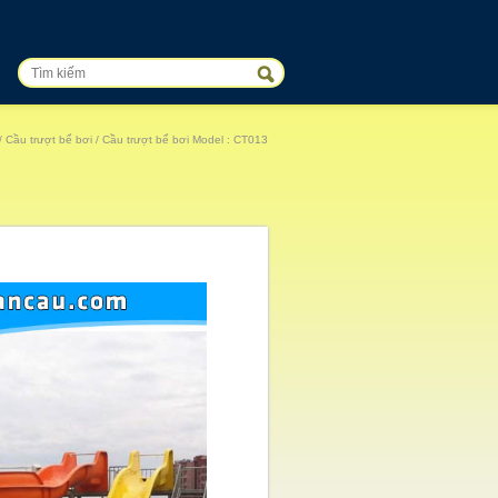
/
Cầu trượt bể bơi
/ Cầu trượt bể bơi Model : CT013