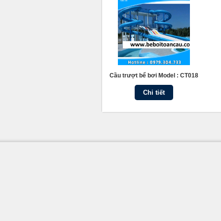
Cầu trượt bể bơi Model : CT018
Chi tiết