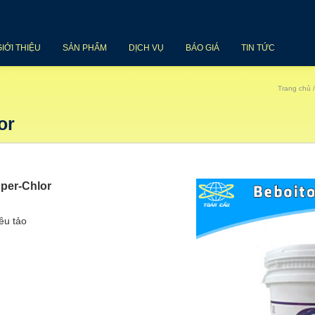
GIỚI THIỆU
SẢN PHẨM
DỊCH VỤ
BÁO GIÁ
TIN TỨC
Trang chủ
or
per-Chlor
êu tảo