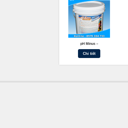
pH Minus –
Chi tiết