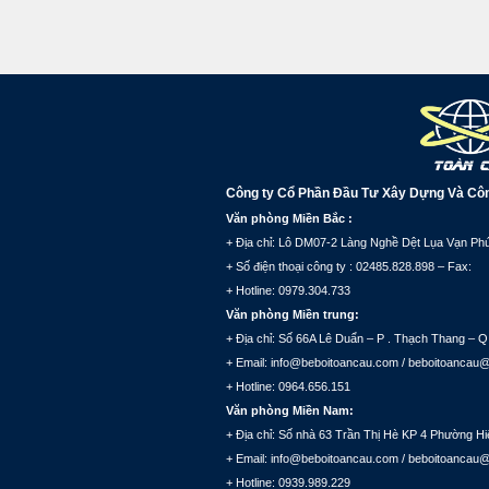
Công ty Cổ Phần Đầu Tư Xây Dựng Và Cô
Văn phòng Miền Bắc :
+ Địa chỉ: Lô DM07-2 Làng Nghề Dệt Lụa Vạn Phú
+ Số điện thoại công ty : 02485.828.898 – Fax:
+ Hotline: 0979.304.733
Văn phòng Miền trung:
+ Địa chỉ: Số 66A Lê Duẩn – P . Thạch Thang – Q
+ Email: info@beboitoancau.com / beboitoancau
+ Hotline: 0964.656.151
Văn phòng Miền Nam:
+ Địa chỉ: Số nhà 63 Trần Thị Hè KP 4 Phường
+ Email: info@beboitoancau.com / beboitoancau
+ Hotline: 0939.989.229