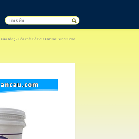
/
Cửa hàng
/
Hóa chất Bể Bơi
/ Chlorine Super-Chlor