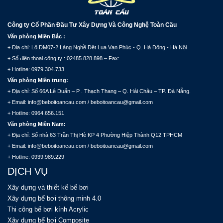
Công ty Cổ Phần Đầu Tư Xây Dựng Và Công Nghệ Toàn Cầu
Văn phòng Miền Bắc :
+ Địa chỉ: Lô DM07-2 Làng Nghề Dệt Lụa Vạn Phúc - Q. Hà Đông - Hà Nội
+ Số điện thoại công ty : 02485.828.898 – Fax:
+ Hotline: 0979.304.733
Văn phòng Miền trung:
+ Địa chỉ: Số 66A Lê Duẩn – P . Thạch Thang – Q. Hải Châu – TP. Đà Nẵng.
+ Email: info@beboitoancau.com / beboitoancau@gmail.com
+ Hotline: 0964.656.151
Văn phòng Miền Nam:
+ Địa chỉ: Số nhà 63 Trần Thị Hè KP 4 Phường Hiệp Thành Q12 TPHCM
+ Email: info@beboitoancau.com / beboitoancau@gmail.com
+ Hotline: 0939.989.229
DỊCH VỤ
Xây dựng và thiết kế bể bơi
Xây dựng bể bơi thông minh 4.0
Thi công bể bơi kính Acrylic
Xây dựng bể bơi Composite