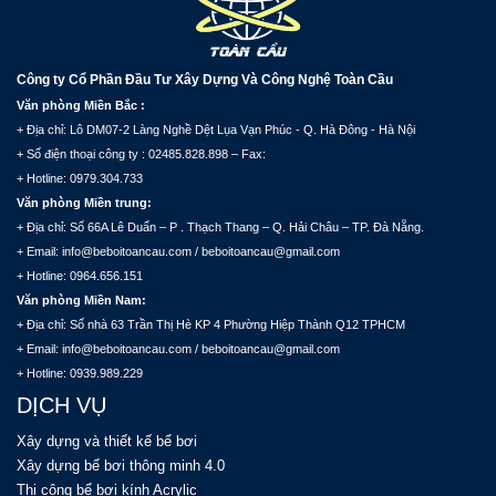
Công ty Cổ Phần Đầu Tư Xây Dựng Và Công Nghệ Toàn Cầu
Văn phòng Miền Bắc :
+ Địa chỉ: Lô DM07-2 Làng Nghề Dệt Lụa Vạn Phúc - Q. Hà Đông - Hà Nội
+ Số điện thoại công ty : 02485.828.898 – Fax:
+ Hotline: 0979.304.733
Văn phòng Miền trung:
+ Địa chỉ: Số 66A Lê Duẩn – P . Thạch Thang – Q. Hải Châu – TP. Đà Nẵng.
+ Email: info@beboitoancau.com / beboitoancau@gmail.com
+ Hotline: 0964.656.151
Văn phòng Miền Nam:
+ Địa chỉ: Số nhà 63 Trần Thị Hè KP 4 Phường Hiệp Thành Q12 TPHCM
+ Email: info@beboitoancau.com / beboitoancau@gmail.com
+ Hotline: 0939.989.229
DỊCH VỤ
Xây dựng và thiết kế bể bơi
Xây dựng bể bơi thông minh 4.0
Thi công bể bơi kính Acrylic