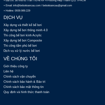
+ Địa chỉ: Số nhà 63 Trần Thị Hè KP 4 Phường Hiệp Thành Q12 TPHCM
+ Email: info@beboitoancau.com / beboitoancau@gmail.com
+ Hotline: 0939.989.229
DỊCH VỤ
Xây dựng và thiết kế bể bơi
Xây dựng bể bơi thông minh 4.0
Thi công bể bơi kính Acrylic
Xây dựng bể bơi Composite
Thi công tấm phủ bể bơi
Dịch vụ xử lý nước bể bơi
VỀ CHÚNG TÔI
Giới thiệu công ty
Liên hệ
Chính sách vận chuyển
Chính sách bảo hành & Bảo trì
Chính sách bảo mật thông tin
Quy định và hình thức thanh toán