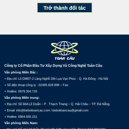
Trở thành đối tác
Công ty Cổ Phần Đầu Tư Xây Dựng Và Công Nghệ Toàn Cầu
Văn phòng Miền Bắc :
+ Địa chỉ: Lô DM07-2 Làng Nghề Dệt Lụa Vạn Phúc - Q. Hà Đông - Hà Nội
+ Số điện thoại công ty : 02485.828.898 – Fax:
+ Hotline: 0979.304.733
Văn phòng Miền trung:
+ Địa chỉ: Số 66A Lê Duẩn – P . Thạch Thang – Q. Hải Châu – TP. Đà Nẵng.
+ Email: info@beboitoancau.com / beboitoancau@gmail.com
+ Hotline: 0964.656.151
Văn phòng Miền Nam: