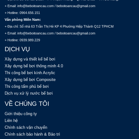
+ Email: info@beboitoancau.com / beboitoancau@gmail.com
+ Hotline: 0964.656.151
Văn phòng Miền Nam:
+ Địa chỉ: Số nhà 63 Trần Thị Hè KP 4 Phường Hiệp Thành Q12 TPHCM
+ Email: info@beboitoancau.com / beboitoancau@gmail.com
+ Hotline: 0939.989.229
DỊCH VỤ
Xây dựng và thiết kế bể bơi
Xây dựng bể bơi thông minh 4.0
Thi công bể bơi kính Acrylic
Xây dựng bể bơi Composite
Thi công tấm phủ bể bơi
Dịch vụ xử lý nước bể bơi
VỀ CHÚNG TÔI
Giới thiệu công ty
Liên hệ
Chính sách vận chuyển
Chính sách bảo hành & Bảo trì