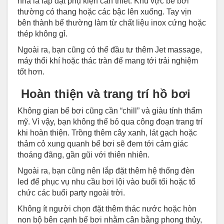
nhà là lắp đặt phụ kiện cần thiết. Khu vực bể bơi
thường có thang hoặc các bậc lên xuống. Tay vịn
bên thành bể thường làm từ chất liệu inox cứng hoặc
thép không gỉ.
Ngoài ra, bạn cũng có thể đầu tư thêm Jet massage,
máy thổi khí hoặc thác tràn để mang tới trải nghiệm
tốt hơn.
Hoàn thiện và trang trí hồ bơi
Không gian bể bơi cũng cần “chill” và giàu tính thẩm
mỹ. Vì vậy, bạn không thể bỏ qua công đoạn trang trí
khi hoàn thiện. Trồng thêm cây xanh, lát gạch hoặc
thảm cỏ xung quanh bể bơi sẽ đem tới cảm giác
thoáng đãng, gần gũi với thiên nhiên.
Ngoài ra, bạn cũng nên lắp đặt thêm hệ thống đèn
led để phục vụ nhu cầu bơi lội vào buổi tối hoặc tổ
chức các buổi party ngoài trời.
Không ít người chọn đặt thêm thác nước hoặc hòn
non bộ bên cạnh bể bơi nhằm cân bằng phong thủy,