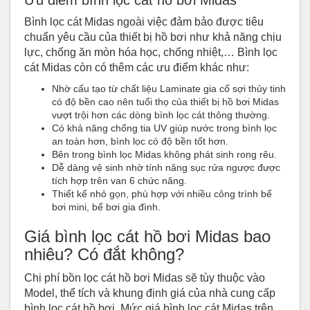
Bình lọc cát Midas ngoài việc đảm bảo được tiêu
chuẩn yêu cầu của thiết bị hồ bơi như khả năng chịu
lực, chống ăn mòn hóa học, chống nhiệt,… Bình lọc
cát Midas còn có thêm các ưu điểm khác như:
Nhờ cấu tạo từ chất liệu Laminate gia cố sợi thủy tinh
có độ bền cao nên tuổi thọ của thiết bị hồ bơi Midas
vượt trội hơn các dòng bình lọc cát thông thường.
Có khả năng chống tia UV giúp nước trong bình lọc
an toàn hơn, bình lọc có độ bền tốt hơn.
Bên trong bình lọc Midas không phát sinh rong rêu.
Dễ dàng vệ sinh nhờ tính năng sục rửa ngược được
tích hợp trên van 6 chức năng.
Thiết kế nhỏ gọn, phù hợp với nhiều công trình bể
bơi mini, bể bơi gia đình.
Giá bình lọc cát hồ bơi Midas bao
nhiêu? Có đắt không?
Chi phí bồn lọc cát hồ bơi Midas sẽ tùy thuộc vào
Model, thể tích và khung định giá của nhà cung cấp
bình lọc cát hồ bơi. Mức giá bình lọc cát Midas trên