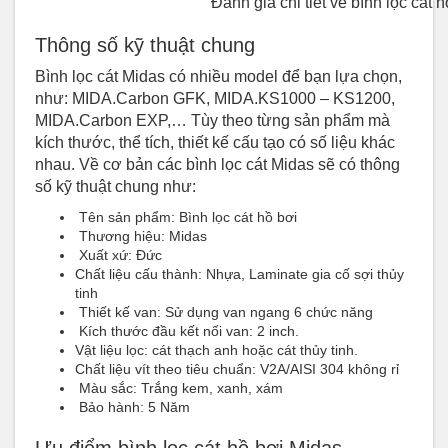
Đánh giá chi tiết về bình lọc cát 
Thông số kỹ thuật chung
Bình lọc cát Midas có nhiều model để bạn lựa chọn,
như: MIDA.Carbon GFK, MIDA.KS1000 – KS1200,
MIDA.Carbon EXP,… Tùy theo từng sản phẩm mà
kích thước, thể tích, thiết kế cấu tạo có số liệu khác
nhau. Về cơ bản các bình lọc cát Midas sẽ có thông
số kỹ thuật chung như:
Tên sản phẩm: Bình lọc cát hồ bơi
Thương hiệu: Midas
Xuất xứ: Đức
Chất liệu cấu thành: Nhựa, Laminate gia cố sợi thủy
tinh
Thiết kế van: Sử dụng van ngang 6 chức năng
Kích thước đầu kết nối van: 2 inch.
Vật liệu lọc: cát thạch anh hoặc cát thủy tinh.
Chất liệu vít theo tiêu chuẩn: V2A/AISI 304 không rỉ
Màu sắc: Trắng kem, xanh, xám
Bảo hành: 5 Năm
Ưu điểm bình lọc cát hồ bơi Midas