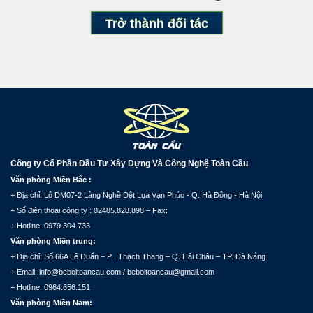
Trở thành đối tác
Công ty Cổ Phần Đầu Tư Xây Dựng Và Công Nghệ Toàn Cầu
Văn phòng Miền Bắc :
+ Địa chỉ: Lô DM07-2 Làng Nghề Dệt Lụa Vạn Phúc - Q. Hà Đông - Hà Nội
+ Số điện thoại công ty : 02485.828.898 – Fax:
+ Hotline: 0979.304.733
Văn phòng Miền trung:
+ Địa chỉ: Số 66A Lê Duẩn – P . Thạch Thang – Q. Hải Châu – TP. Đà Nẵng.
+ Email: info@beboitoancau.com / beboitoancau@gmail.com
+ Hotline: 0964.656.151
Văn phòng Miền Nam: