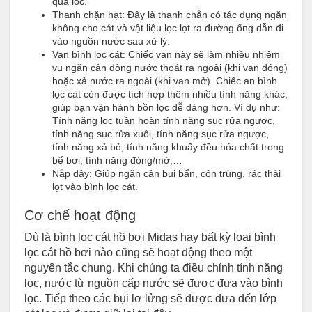
quả lọc.
Thanh chặn hạt: Đây là thanh chắn có tác dụng ngăn
không cho cát và vật liệu lọc lọt ra đường ống dẫn đi
vào nguồn nước sau xử lý.
Van bình lọc cát: Chiếc van này sẽ làm nhiều nhiệm
vụ ngăn cản dòng nước thoát ra ngoài (khi van đóng)
hoặc xả nước ra ngoài (khi van mở). Chiếc an bình
lọc cát còn được tích hợp thêm nhiều tính năng khác,
giúp bạn vận hành bồn lọc dễ dàng hơn. Ví dụ như:
Tính năng lọc tuần hoàn tính năng sục rửa ngược,
tính năng sục rửa xuôi, tính năng sục rửa ngược,
tính năng xả bỏ, tính năng khuấy đều hóa chất trong
bể bơi, tính năng đóng/mở,…
Nắp đậy: Giúp ngăn cản bụi bẩn, côn trùng, rác thải
lọt vào bình lọc cát.
Cơ chế hoạt động
Dù là bình lọc cát hồ bơi Midas hay bất kỳ loại bình
lọc cát hồ bơi nào cũng sẽ hoạt động theo một
nguyên tắc chung. Khi chúng ta điều chỉnh tính năng
lọc, nước từ nguồn cấp nước sẽ được đưa vào bình
lọc. Tiếp theo các bụi lơ lửng sẽ được đưa đến lớp