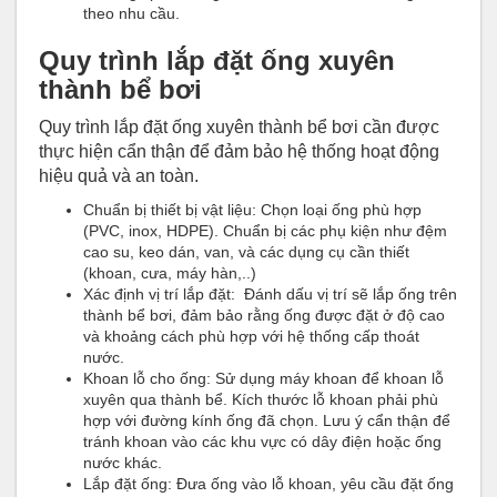
theo nhu cầu.
Quy trình lắp đặt ống xuyên
thành bể bơi
Quy trình lắp đặt ống xuyên thành bể bơi cần được
thực hiện cẩn thận để đảm bảo hệ thống hoạt động
hiệu quả và an toàn.
Chuẩn bị thiết bị vật liệu: Chọn loại ống phù hợp
(PVC, inox, HDPE). Chuẩn bị các phụ kiện như đệm
cao su, keo dán, van, và các dụng cụ cần thiết
(khoan, cưa, máy hàn,..)
Xác định vị trí lắp đặt: Đánh dấu vị trí sẽ lắp ống trên
thành bể bơi, đảm bảo rằng ống được đặt ở độ cao
và khoảng cách phù hợp với hệ thống cấp thoát
nước.
Khoan lỗ cho ống: Sử dụng máy khoan để khoan lỗ
xuyên qua thành bể. Kích thước lỗ khoan phải phù
hợp với đường kính ống đã chọn. Lưu ý cẩn thận để
tránh khoan vào các khu vực có dây điện hoặc ống
nước khác.
Lắp đặt ống: Đưa ống vào lỗ khoan, yêu cầu đặt ống