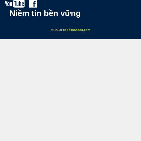
Niềm tin bền vững
© 2018 beboitoancau.com