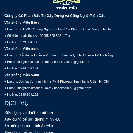
Công ty Cổ Phần Đầu Tư Xây Dựng Và Công Nghệ Toàn Cầu
Văn phòng Miền Bắc :
+ Địa chỉ: Lô DM07-2 Làng Nghề Dệt Lụa Vạn Phúc - Q. Hà Đông - Hà Nội
+ Số điện thoại công ty : 02485.828.898 – Fax:
+ Hotline: 0979.304.733
Văn phòng Miền trung:
+ Địa chỉ: Số 66A Lê Duẩn – P . Thạch Thang – Q. Hải Châu – TP. Đà Nẵng.
+ Email: info@beboitoancau.com / beboitoancau@gmail.com
+ Hotline: 0964.656.151
Văn phòng Miền Nam:
+ Địa chỉ: Số nhà 63 Trần Thị Hè KP 4 Phường Hiệp Thành Q12 TPHCM
+ Email: info@beboitoancau.com / beboitoancau@gmail.com
+ Hotline: 0939.989.229
DỊCH VỤ
Xây dựng và thiết kế bể bơi
Xây dựng bể bơi thông minh 4.0
Thi công bể bơi kính Acrylic
Xây dựng bể bơi Composite