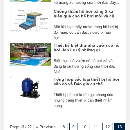
kế mang xu hướng của thời đại. Đây...
Chống thấm hồ bơi bằng Sika
hiệu quả cho bể bơi mới và cũ
Một khi bạn thấy nước trong hồ bơi bị
đổi màu, có vẩn đục, nước bị hao
hụt...
Thiết kế biệt thự nhà vườn có hồ
bơi đẹp lưu ý những gì
Biệt thự nhà vườn có hồ bơi đã và
đang là xu hướng sống của thời đại.
Nhất...
Tổng hợp các loại thiết bị hồ bơi
cần có và Báo giá cụ thể
Thiết bị hồ bơi là tên gọi chung của
những trang thiết bị cần thiết nhằm
cung...
« Previous
8
9
10
11
12
13
Page 13 / 22