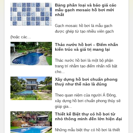
Bảng phân loại và báo giá các
mẫu gạch mosaic hồ bơi mới
nhất
Gạch mosaic hồ bơi là mẫu gạch
được ghép từ tạo nhiều viên gạch
(hoặc các...
Thác nước hồ bơi – Điểm nhấn
kiến trúc và giá trị mang lại
Thác nước hồ bơi là một bộ phận
trang trí nhằm tạo điểm nhấn nổi bật
cho...
Xây dựng hồ bơi chuẩn phong
thuỷ như thế nào là đúng
Theo quan niệm của người Á Đông,
xây dựng hồ bơi chuẩn phong thủy sẽ
giúp gia...
Thiết kế Biệt thự có hồ bơi từ
nhỏ thông minh đến lớn hiện đại
Những mẫu biệt thự có hồ bơi là thiết