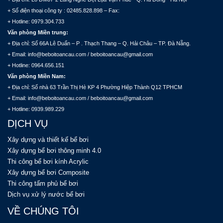
+ Số điện thoại công ty : 02485.828.898 – Fax:
+ Hotline: 0979.304.733
Văn phòng Miền trung:
+ Địa chỉ: Số 66A Lê Duẩn – P . Thạch Thang – Q. Hải Châu – TP. Đà Nẵng.
+ Email: info@beboitoancau.com / beboitoancau@gmail.com
+ Hotline: 0964.656.151
Văn phòng Miền Nam:
+ Địa chỉ: Số nhà 63 Trần Thị Hè KP 4 Phường Hiệp Thành Q12 TPHCM
+ Email: info@beboitoancau.com / beboitoancau@gmail.com
+ Hotline: 0939.989.229
DỊCH VỤ
Xây dựng và thiết kế bể bơi
Xây dựng bể bơi thông minh 4.0
Thi công bể bơi kính Acrylic
Xây dựng bể bơi Composite
Thi công tấm phủ bể bơi
Dịch vụ xử lý nước bể bơi
VỀ CHÚNG TÔI